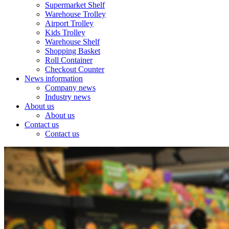
Supermarket Shelf
Warehouse Trolley
Airport Trolley
Kids Trolley
Warehouse Shelf
Shopping Basket
Roll Container
Checkout Counter
News information
Company news
Industry news
About us
About us
Contact us
Contact us