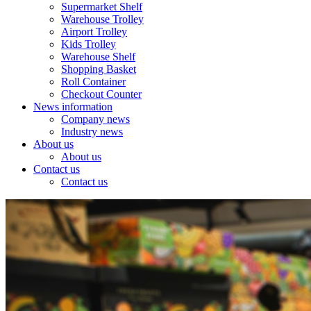
Supermarket Shelf
Warehouse Trolley
Airport Trolley
Kids Trolley
Warehouse Shelf
Shopping Basket
Roll Container
Checkout Counter
News information
Company news
Industry news
About us
About us
Contact us
Contact us